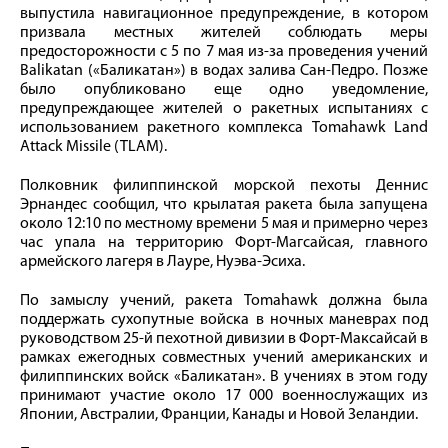
выпустила навигационное предупреждение, в котором
призвала местных жителей соблюдать меры
предосторожности с 5 по 7 мая из-за проведения учений
Balikatan («Баликатан») в водах залива Сан-Педро. Позже
было опубликовано еще одно уведомление,
предупреждающее жителей о ракетных испытаниях с
использованием ракетного комплекса Tomahawk Land
Attack Missile (TLAM).
Полковник филиппинской морской пехоты Деннис
Эрнандес сообщил, что крылатая ракета была запущена
около 12:10 по местному времени 5 мая и примерно через
час упала на территорию Форт-Магсайсая, главного
армейского лагеря в Лауре, Нуэва-Эсиха.
По замыслу учений, ракета Tomahawk должна была
поддержать сухопутные войска в ночных маневрах под
руководством 25-й пехотной дивизии в Форт-Максайсай в
рамках ежегодных совместных учений американских и
филиппинских войск «Баликатан». В учениях в этом году
принимают участие около 17 000 военнослужащих из
Японии, Австралии, Франции, Канады и Новой Зеландии.