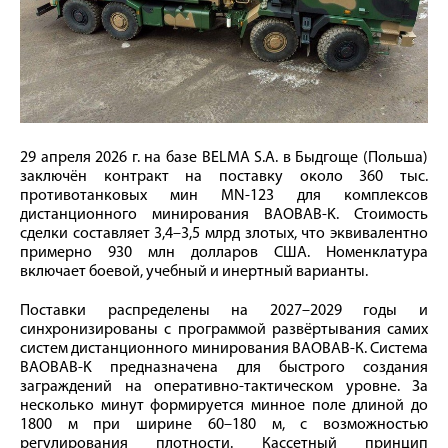
29 апреля 2026 г. на базе BELMA S.A. в Быдгоще (Польша)
заключён контракт на поставку около 360 тыс.
противотанковых мин MN-123 для комплексов
дистанционного минирования BAOBAB-K. Стоимость
сделки составляет 3,4–3,5 млрд злотых, что эквивалентно
примерно 930 млн долларов США. Номенклатура
включает боевой, учебный и инертный варианты.
Поставки распределены на 2027–2029 годы и
синхронизированы с программой развёртывания самих
систем дистанционного минирования BAOBAB-К. Система
BAOBAB-K предназначена для быстрого создания
заграждений на оперативно-тактическом уровне. За
несколько минут формируется минное поле длиной до
1800 м при ширине 60–180 м, с возможностью
регулирования плотности. Кассетный принцип