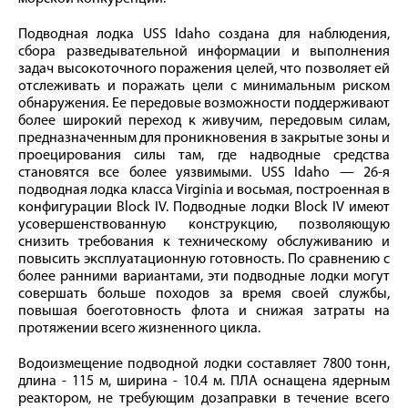
Подводная лодка USS Idaho создана для наблюдения,
сбора разведывательной информации и выполнения
задач высокоточного поражения целей, что позволяет ей
отслеживать и поражать цели с минимальным риском
обнаружения. Ее передовые возможности поддерживают
более широкий переход к живучим, передовым силам,
предназначенным для проникновения в закрытые зоны и
проецирования силы там, где надводные средства
становятся все более уязвимыми. USS Idaho — 26-я
подводная лодка класса Virginia и восьмая, построенная в
конфигурации Block IV. Подводные лодки Block IV имеют
усовершенствованную конструкцию, позволяющую
снизить требования к техническому обслуживанию и
повысить эксплуатационную готовность. По сравнению с
более ранними вариантами, эти подводные лодки могут
совершать больше походов за время своей службы,
повышая боеготовность флота и снижая затраты на
протяжении всего жизненного цикла.
Водоизмещение подводной лодки составляет 7800 тонн,
длина - 115 м, ширина - 10.4 м. ПЛА оснащена ядерным
реактором, не требующим дозаправки в течение всего