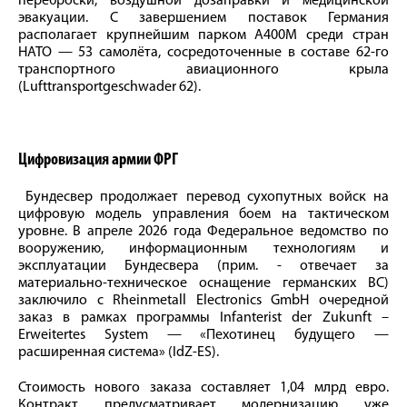
переброски, воздушной дозаправки и медицинской
эвакуации. С завершением поставок Германия
располагает крупнейшим парком A400M среди стран
НАТО — 53 самолёта, сосредоточенные в составе 62-го
транспортного авиационного крыла
(Lufttransportgeschwader 62).
Цифровизация армии ФРГ
Бундесвер продолжает перевод сухопутных войск на
цифровую модель управления боем на тактическом
уровне. В апреле 2026 года Федеральное ведомство по
вооружению, информационным технологиям и
эксплуатации Бундесвера (прим. - отвечает за
материально-техническое оснащение германских ВС)
заключило с Rheinmetall Electronics GmbH очередной
заказ в рамках программы Infanterist der Zukunft –
Erweitertes System — «Пехотинец будущего —
расширенная система» (IdZ-ES).
Стоимость нового заказа составляет 1,04 млрд евро.
Контракт предусматривает модернизацию уже