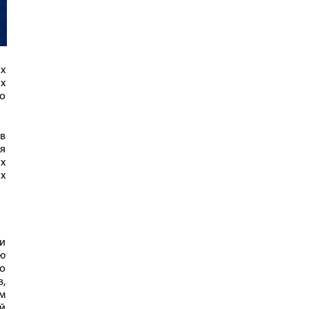
ых
х
го
в
ря
ых
ых
и
ю
во
в,
м
й