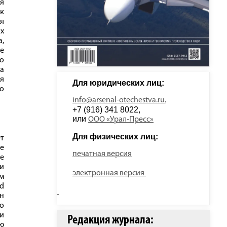
я
к
я
х
а,
е
о
а
я
Для юридических лиц: 
го
, 
info@arsenal-otechestva.ru
+7 (916) 341 8022, 
или 
ООО «Урал-Пресс»
Для физических лиц: 
т
е
печатная версия
ые
ии
электронная версия
м
ld
Он
со
ми
Редакция журнала:
ю