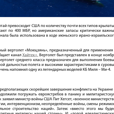
тай превосходит США по количеству почти всех типов крылат
гают по 400 МБР, но американские запасы критически важны
енала была использована в ходе июньского ирано-израильско
ый вертолет «Моюцзянь», предназначенный для применения 
общает канал
Хайтек+.
Вертолет был представлен в конце нояб
вертолет среднего класса предназначен для выполнения боев
ьшой дальностью полета и высокими характеристиками в суров
очень напомнил одну из легендарных моделей КБ Миля – Ми-4.
редполагающих скорейшее завершение конфликта на Украине 
одолжили погружать евроястребов в панику и милитаристску
ак заявил министр войны США Пит Хегсет, «военное министерст
атии, интервенционизм, неопределённые войны, смены режимо
льное строительство наций». Затем: «вместо этого мы буде
кретные интересы нашей страны». И: «долой идеалистически