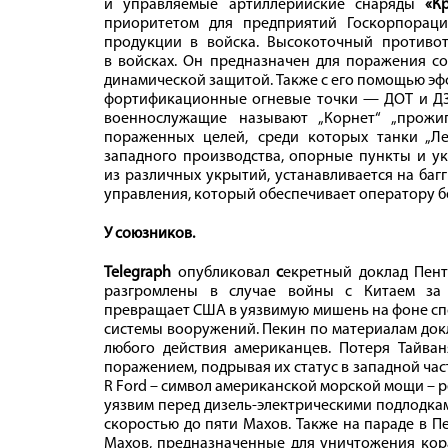
и управляемые артиллерийские снаряды
«К
приоритетом для предприятий Госкорпорац
продукции в войска.
Высокоточный противот
в войсках. Он предназначен для поражения с
динамической защитой. Также с его помощью эф
фортификационные огневые точки — ДОТ и ДЗО
военнослужащие называют „Корнет“ „прожи
пораженных целей, среди которых танки „Ле
западного производства, опорные пункты и ук
из различных укрытий, устанавливается на баг
управления, который обеспечивает оператору б
У союзников.
Telegraph
опубликовал
с
екретный доклад Пент
разгромлены в случае войны с Китаем за 
превращает США в уязвимую мишень на фоне сп
системы вооружений. Пекин по материалам док
любого действия американцев. Потеря Тайва
поражением, подрывая их статус в западной час
R Ford – символ американской морской мощи – 
уязвим перед дизель-электрическими подлодкам
скоростью до пяти Махов. Также на параде в П
Махов, предназначенные для уничтожения кора