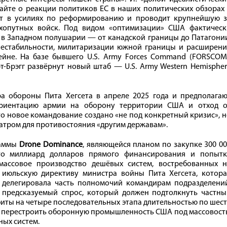
тайте о реакции политиков ЕС в наших политических обзорах
ает в усилиях по реформированию и проводит крупнейшую з
ухопутных войск. Под видом «оптимизации» США фактическ
в Западном полушарии — от канадской границы до Патагонии
нестабильности, милитаризации южной границы и расширени
ейне. На базе бывшего U.S. Army Forces Command (FORSCOM)
Брэгг развёрнут новый штаб — U.S. Army Western Hemispher
 обороны Пита Хегсета в апреле 2025 года и предполагаю
еориентацию армии на оборону территории США и отход о
о новое командование создано «не под конкретный кризис», 
атром для противостояния «другим державам».
раммы
Drone Dominance
, являющейся планом по закупке 300 0
Это миллиард долларов прямого финансирования и попытк
ассовое производство дешёвых систем, востребованных н
 июльскую директиву министра войны Пита Хегсета, котора
 делегировала часть полномочий командирам подразделений
 предсказуемый спрос, который должен подтолкнуть частны
иты на четыре последовательных этапа длительностью по шес
а перестроить оборонную промышленность США под массовост
ных систем.