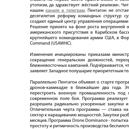
утопизм, да здравствует жёсткий реализм». Чи
нашем
канале в телеграм
. Пентагон не отст
десятилетия реформу командных структур с
создают единый центр управления операциями 
Решение принято на фоне роста внутренней 
американского присутствия в Карибском басс
крупнейшего командования армии США, в Форт-
Command (USAWHC).
Изменения инициированы приказами министра
сокращение генеральских должностей, пер
ближневосточных кампаний. Подчёркивается, чт
заявляет Западное полушарие приоритетным те
Параллельно Пентагон объявил о старте прог
дронов-камикадзе в ближайшие два года. 
перестроить военную промышленность под м
современном поле боя. Программа реализует
разрешила радикально ускоренные закупки и
Отличительная черта программы — ставка на
сектор к наращиванию мощностей. Закупки разб
месяцев. Программа Drone Dominance - попытк
простоту и ритмичность производства беспилот