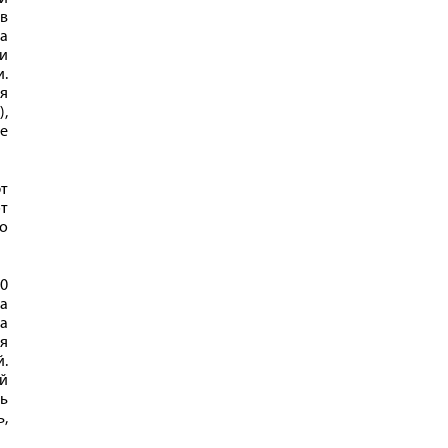
 в
а
и
.
я
,
e
т
т
но
00
а
а
я
.
й
ть
ь,