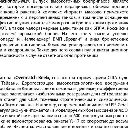
раснополь-М2»
. Выпуск высокоточных боеприпасов являетс
ии, которые последовательно наращивают объемы поставо
анковый ракетный комплекс «Корнет» массово применяетс
овременных и перспективных танков, в том числе оснащенны
фективно уничтожается самая разная бронетехника противник
Т, а также малоразмерные цели, такие как БПЛА. Российски
гателем“ вражеской брони. На его счету тысячи успешн
опард“ и „Челленджер“, БМП „Брэдли“ и иная бронетехник
репления противника. Комплекс универсален, он применяетс
ги и квадроциклы. Также для него создан пульт дистанционно
езопасность в случае ответного огня противника
агона
«Overmatch Brief»,
согласно которому армия США буде
Тайвань. Дорогостоящее высокотехнологичное вооружени
особности Китая массово штамповать дешёвые, но эффективн
лада располагает «избыточными резервами» для нейтрализац
ня станет для США тяжёлым стратегическим и символически
ти Тихого океана. Например, современный авианосец USS Gera
регулярно «уничтожается» в моделируемых боевых сценариях. 
и и китайским арсеналом из около 600 гиперзвуковых ракет 
екине демонстрировались ракеты YJ-17 со скоростью до вось
блей. Эксперты, участвовавшие в военных играх по сценари