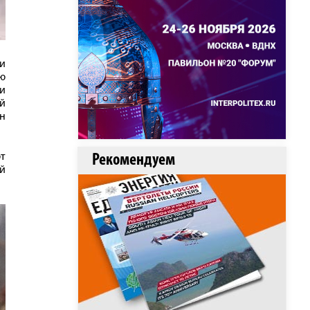
и
ю
ии
й
н
т
Рекомендуем
й