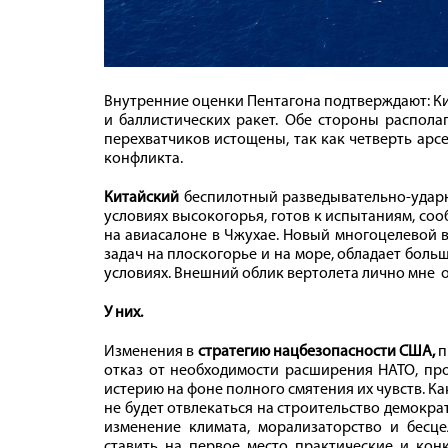
Внутренние оценки Пентагона подтверждают: Ки
и баллистических ракет. Обе стороны распола
перехватчиков истощены, так как четверть арс
конфликта.
Китайский
беспилотный разведывательно-ударн
условиях высокогорья, готов к испытаниям, со
на авиасалоне в Чжухае. Новый многоцелевой 
задач на плоскогорье и на море, обладает бол
условиях. Внешний облик вертолета лично мне 
У них.
Изменения в
стратегию нацбезопасности США,
п
отказ от необходимости расширения НАТО, пр
истерию на фоне полного смятения их чувств. К
не будет отвлекаться на строительство демокр
изменение климата, морализаторство и бесце
ставить на первое место практические и кон