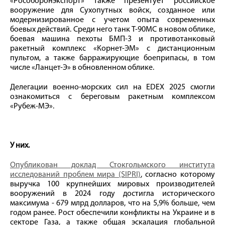
«Рособоронэкспорт» также презентует российское
вооружение для Сухопутных войск, созданное или
модернизированное с учетом опыта современных
боевых действий. Среди него танк Т-90МС в новом облике,
боевая машина пехоты БМП-3 и противотанковый
ракетный комплекс «Корнет-ЭМ» с дистанционным
пультом, а также барражирующие боеприпасы, в том
числе «Ланцет-Э» в обновленном облике.
Делегации военно-морских сил на EDEX 2025 смогли
ознакомиться с береговым ракетным комплексом
«Рубеж-МЭ».
У них.
Опубликован доклад Стокгольмского института
исследований проблем мира (SIPRI)
, согласно которому
выручка 100 крупнейших мировых производителей
вооружений в 2024 году достигла исторического
максимума - 679 млрд долларов, что на 5,9% больше, чем
годом ранее. Рост обеспечили конфликты на Украине и в
секторе Газа, а также общая эскалация глобальной