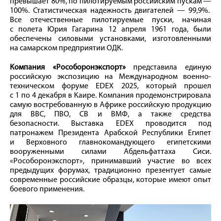
превышает 80%, по пилотируемым российским пускам —
100%. Статистическая надежность двигателей — 99,9%.
Все отечественные пилотируемые пуски, начиная
с полета Юрия Гагарина 12 апреля 1961 года, были
обеспечены силовыми установками, изготовленными
на самарском предприятии ОДК.
Компания «Рособоронэкспорт»
представила единую
российскую экспозицию на Международном военно-
техническом форуме EDEX 2025, который прошел
с 1 по 4 декабря в Каире. Компания продемонстрировала
самую востребованную в Африке российскую продукцию
для ВВС, ПВО, СВ и ВМФ, а также средства
безопасности. Выставка EDEX проводится под
патронажем Президента Арабской Республики Египет
и Верховного главнокомандующего египетскими
вооруженными силами Абдельфаттаха Сиси.
«Рособоронэкспорт», принимавший участие во всех
предыдущих форумах, традиционно презентует самые
современные российские образцы, которые имеют опыт
боевого применения.