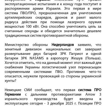
эксплуатационные испытания и к концу года поступит в
распоряжении армии Израиля. Это первая в мире
система ПВО/ПРО, предназначенная для уничтожения
артиллерийских снарядов, дронов и ракет малого
радиуса действия при помощи лазерного оружия
мощностью 100 кВт. Она способно уничтожить цель за
считанные секунды и обходится значительно дешевле
традиционных систем противоракетной обороны.
Министерство обороны
Нидерландов
заявило, что
зенитный дивизион национальных сил завершил
развертывание двух батарей ЗРК Патриот и одной
батареи ЗРК NASAMS в аэропорту Жешув (Польша).
Хочется отметить, что на данный момент этот важный для
снабжения Украины логистический узел перенасыщен
современными системами ПВО. Противник чего-то
опасается, неужели провокаций со стороны украинской
хунты?
Немецкие СМИ сообщают, что первая
система ПРО
Германии
с дальними противоракетами Arrow 3
израильского производства будет введена в
эксплуатацию сегодня - 3 декабря 2025 г. Позиции ПРО