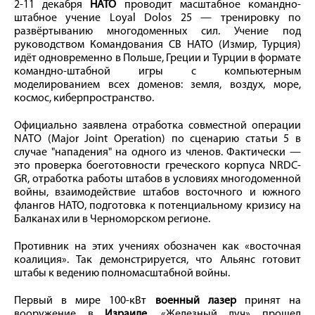
2-11 декабря
НАТО
проводит масштабное командно-
штабное учение Loyal Dolos 25 — тренировку по
развёртыванию многодоменных сил. Учение под
руководством Командования СВ НАТО (Измир, Турция)
идёт одновременно в Польше, Греции и Турции в формате
командно-штабной игры с компьютерным
моделированием всех доменов: земля, воздух, море,
космос, киберпространство.
Официально заявлена отработка совместной операции
NATO (Major Joint Operation) по сценарию статьи 5 в
случае "нападения" на одного из членов. Фактически —
это проверка боеготовности греческого корпуса NRDC-
GR, отработка работы штабов в условиях многодоменной
войны, взаимодействие штабов восточного и южного
флангов НАТО, подготовка к потенциальному кризису на
Балканах или в Черноморском регионе.
Противник на этих учениях обозначен как «восточная
коалиция». Так демонстрируется, что Альянс готовит
штабы к ведению полномасштабной войны.
Первый в мире 100-кВт
военный лазер
принят на
вооружение в
Израиле.
«Железный луч» прошел