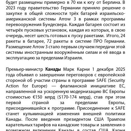
будет размещены примерно в 70 км к югу от Берлина. В
2023 году правительство Германии приняло решение о
закупке в общей сложности трёх батарей израильско-
американской системы Arrow 3 в рамках программы
перевооружения Бундесвера. Каждая батарея состоит из
четырёх пусковых установок, каждая из которых, в свою
очередь, несет шесть готовых к пуску ракетами. Итого, 24
ракеты в батарее, 72 ракеты в системе ПРО Германии.
Размещение Arrow 3 стало первым случаем передачи этой
системы иностранным вооружённым силам и её ввода в
эксплуатацию за пределами Израиля.
Премьер-министр
Канады
Марк Карни 1 декабря 2025
года объявил о завершении переговоров с европейской
стороной об участии страны в программе SAFE (Security
Action for Europe) — флагманской инициативе ЕС,
направленной на ускоренную модернизацию ВС Европы
стоимостью €150 млрд ($170-174 млрд), став при этом
первой страной за пределами Европы,
присоединившейся к программе. Присоединение к SAFE
станет кульминацией изменения внешней политики
Канады. После введения президентом США Трампом
карательных тарифов на канадские товары и заявления о
возможном включении Канады в состав США, Карни