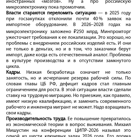
иностранных «мозгов». Ну а про российскую
микроэлектронику пока промолчим.
Власти стараются переломить ситуацию
— в 2025 году
при госзакупках отклонили почти 40 % заявок на
импортное оборудование. В 2026–2028 годах на
микроэлектронику заложено ₽250 млрд, Минпромторг
ужесточает требования к ее локализации. Это хорошо, но
проблемы с внедрением российских изделий есть. И они
не только в деньгах, но и в том, что заказчики берут
импорт, даже когда есть отечественный аналог. Проблема
в культуре производства и в отсутствии замкнутого
цикла.
Кадры
. Низкая безработица означает не только
занятость, но и исчерпание резерва рабочей силы. По
словам главы ЦБ РФ, дефицит кадров стал главным
ограничением для роста. В этой ситуации власти сделали
ставку на трудовую миграцию. Но приезжие, как правило,
имеют низкую квалификацию, и заменить современного
рабочего и инженера мигрант не может. Надо взращивать
свои кадры.
Производительность труда
. Ее повышение превратилось
из экономической теории в вопрос выживания. Михаил
Мишустин на конференции ЦИПР‑2026 называл это
одной из шести ключевых задач 2026 года. Его логика