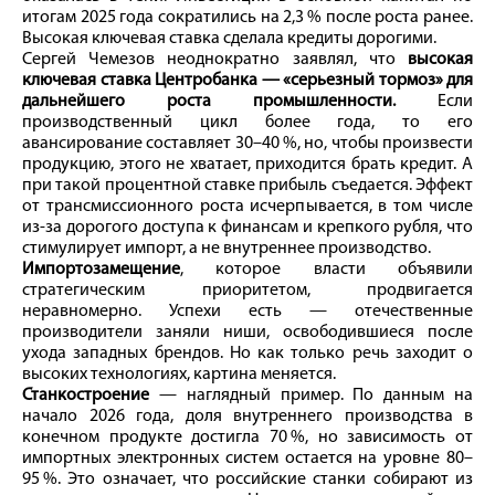
итогам 2025 года сократились на 2,3 % после роста ранее.
Высокая ключевая ставка сделала кредиты дорогими.
Сергей Чемезов неоднократно заявлял, что
высокая
ключевая ставка Центробанка — «серьезный тормоз» для
дальнейшего роста промышленности.
Если
производственный цикл более года, то его
авансирование составляет 30–40 %, но, чтобы произвести
продукцию, этого не хватает, приходится брать кредит. А
при такой процентной ставке прибыль съедается. Эффект
от трансмиссионного роста исчерпывается, в том числе
из-за дорогого доступа к финансам и крепкого руб­ля, что
стимулирует импорт, а не внутреннее производство.
Импортозамещение
, которое власти объявили
стратегическим приоритетом, продвигается
неравномерно. Успехи есть — отечественные
производители заняли ниши, освободившиеся после
ухода западных брендов. Но как только речь заходит о
высоких технологиях, картина меняется.
Станкостроение
— наглядный пример. По данным на
начало 2026 года, доля внутреннего производства в
конечном продукте достигла 70 %, но зависимость от
импортных электронных систем остается на уровне 80–
95 %. Это означает, что российские станки собирают из