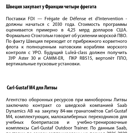
Швеция закупает у Франции четыре фрегата
Поставки FDI — Frégate de Défense et d’Intervention -
должны начаться с 2030 года. Стоимость программы
оценивается примерно в 4,25 млрд долларов США.
Формально Стокгольм говорит об усилении морской ПВО.
По факту Швеция переходит от прибрежного корветного
флота к полноценным натовским кораблям морского
контроля с УРО. Будущий Luleå-class должен получить
ЗУР Aster 30 и CAMM-ER, ПКР RBS15, вертолёт ПЛО,
вертикальные пусковые установки.
Carl-Gustaf M4 для Литвы
Агентство оборонных ресурсов при минобороны Литвы
заключило контракт со шведской компанией Saab
Dynamics AB на закупку 84-мм гранатомётов Carl-Gustaf
M4, комплектующих, малокалиберных переходников для
учебных боеприпасов и учебно-тренировочные
комплексы Carl-Gustaf Outdoor Trainer. По данным Saab,