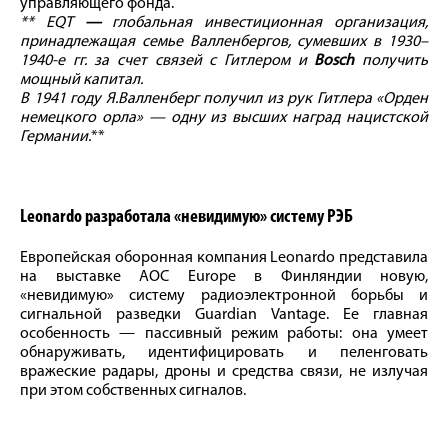
управляющего фонда.
** EQT
—
глобальная инвестиционная организация,
принадлежащая семье Валленбергов, сумевших в 1930–
1940-е гг. за счет связей с Гитлером и
Bosch
получить
мощный капитал.
В 1941 году Я.Валленберг получил из рук Гитлера «Орден
немецкого орла» — одну из высших наград нацистской
Германии.
**
Leonardo разработала «невидимую» систему РЭБ
Европейская оборонная компания Leonardo представила
на выставке AOC Europe в Финляндии новую,
«невидимую» систему радиоэлектронной борьбы и
сигнальной разведки Guardian Vantage. Ее главная
особенность — пассивный режим работы: она умеет
обнаруживать, идентифицировать и пеленговать
вражеские радары, дроны и средства связи, не излучая
при этом собственных сигналов.