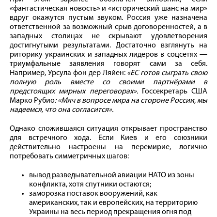
«фантастическая новость» и «исторический шанс на мир»
вдруг окажутся пустым звуком. Россия уже назначена
ответственной за возможный срыв договоренностей, а в
западных столицах не скрывают удовлетворения
достигнутыми результатами. Достаточно взглянуть на
риторику украинских и западных лидеров в соцсетях —
триумфальные заявления говорят сами за себя.
Например, Урсула фон дер Ляйен:
«ЕС готов сыграть свою
полную роль вместе со своими партнёрами в
предстоящих мирных переговорах».
Госсекретарь США
Марко Рубио
:
«Мяч в вопросе мира на стороне России, мы
надеемся, что она согласится».
Однако сложившаяся ситуация открывает пространство
для встречного хода. Если Киев и его союзники
действительно настроены на перемирие, логично
потребовать симметричных шагов:
вывод разведывательной авиации НАТО из зоны
конфликта, хотя спутники остаются;
заморозка поставок вооружений, как
американских, так и европейских, на территорию
Украины на весь период прекращения огня под