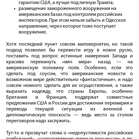
гарантию США, а лучше под личную Трампа;
размещение замороженного вооружения на
американских базах под контролем российских
инспекторов. При этом нельзя забыть и Одесское
направление, через которое тоже поступает
вооружение.
Хотя последний пункт совсем маловероятен, но такой
подход позволил бы перевести игру в новое русло,
поставить под вопрос истинные намерения Запада и
красиво перекинуть «мяч мира» назад — на
американскую половину поля. Особенно, если это
сделать под соусом, что американские новости о
возможном мире действительно «фантастичные», и надо
совсем немного сделать для их осуществления, а также
выразить надежду, что страны Европы, особенно
Британия и Франция, поддержат совместные
предложения США и России для достижения перемирия и
перевода текущей ситуации из военной в
дипломатическую плоскость — ведь место за столом
переговоров надо заслужить.
Тут-то и прозвучат слова о «недопустимости российских
требований», «сопротивлению мирным процессам» и др.