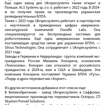
Еще один завод для Ukrspecsystems также открыт в
Польше. ALS Systems sp. z o. o. работает с 2022 года. В 2024-
м он получил права на производство украинских
разведывательных БПЛА.
Также с 2023 года Ukrspecsystems работает в партнёрстве
с неучтенной в приведенных цифрах американо-
сингапурской компанией Doodle Labs. Она
специализируется на беспроводных системах для
робототехники. Ещё одна американская компания,
поставляющая средства связи для украинских БПЛА, —
Silvus Technologies. Она сотрудничает с Ukrspecsystems с
2021 года.
Заводы в Германии и Нидерландах - группа компаний экс-
гражданина России Михаила Кокорича, основателя
«Техносилы». Кокорич сам отказался от российского
гражданства в 2024-м, жил в США и Швейцарии. Эти
компании Кокорича поставляют Украине БПЛА «Рута»,
«Лорд» и дрон-перехватчик «Хорнет».
Из других источников добавим в этот список еще:
В Великобритании - завод Ukrspecsystems в Саффолке,
лицензионное производство перехватчиков Octopus, СП
Skyeton Prevail Solutions.