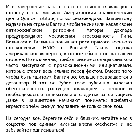
И в завершение пара слов о постоянно тявкающих в
сторону слона моськах. Американский аналитический
центр Quincy Institute, прямо рекомендовал Вашингтону
надавить на страны Балтии, чтобы те снизили накал своей
антироссийской риторики. Авторы доклада
предупреждают: чрезмерная агрессивность Риги,
Вильнюса и Таллинна повышает риск прямого военного
столкновения НАТО с Россией. Такова оценка
американских экспертов, которые обычно не на нашей
стороне. По их мнению, прибалтийские столицы слишком
часто выступают с провокационными инициативами,
которые ставят весь альянс перед фактом. Вместо того
чтобы быть «щитом», Балтия всё больше превращается в
детонатор. И тот же Рубио тоже публично выражал
обеспокоенность растущей эскалацией в регионе и
необходимостью «внимательно следить» за ситуацией.
Даже в Вашингтоне начинают понимать: прибалты
играют с огнём, рискуя подпалить не только свой дом.
На сегодня все, берегите себя и близких, читайте нас в
соцсетях под единым именем
arsenal-otechestva
и не
забывайте подписываться!