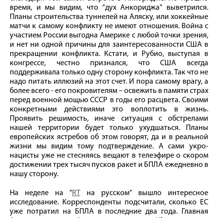
время, и мы видим, что “дух Анкориджа" выветрился.
Планы строительства туннелей на Аляску, или хоккейные
матчи к самому конфликту не имеют отношения. Война с
участием России выгодна Америке с любой точки зрения,
и нет ни одной причины для заинтересованности США в
прекращении конфликта. Кстати, и Рубио, выступая в
конгрессе, честно признался, что США всегда
поддерживала только одну сторону конфликта. Так что не
надо питать иллюзий на этот счет. И пора самому врагу, а
более всего - его покровителям – освежить в памяти страх
перед военной мощью СССР в годы его расцвета. Своими
конкретными действиями это воплотить в жизнь.
Проявить решимость, иначе ситуация с обстрелами
нашей территории будет только ухудшаться. Планы
европейских ястребов об этом говорят, да и в реальной
жизни мы видим тому подтверждение. А сами укро-
нацисты уже не стесняясь вещают в телеэфире о скором
достижении трех тысяч пусков ракет и БПЛА ежедневно в
нашу сторону.
На неделе на "
RT
на русском" вышло интересное
исследование. Корреспонденты подсчитали, сколько ЕС
уже потратил на БПЛА в последние два года. Главная