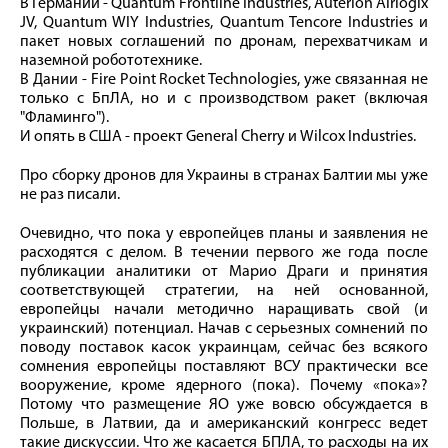
В Германии - Quantum Frontline Industries, Auterion Airlogix
JV, Quantum WIY Industries, Quantum Tencore Industries и
пакет новых соглашений по дронам, перехватчикам и
наземной робототехнике.
В Дании - Fire Point Rocket Technologies, уже связанная не
только с БпЛА, но и с производством ракет (включая
"Фламинго").
И опять в США - проект General Cherry и Wilcox Industries.
Про сборку дронов для Украины в странах Балтии мы уже
не раз писали.
Очевидно, что пока у европейцев планы и заявления не
расходятся с делом. В течении первого же года после
публикации аналитики от Марио Драги и принятия
соответствующей стратегии, на ней основанной,
европейцы начали методично наращивать свой (и
украинский) потенциал. Начав с серьезных сомнений по
поводу поставок касок украинцам, сейчас без всякого
сомнения европейцы поставляют ВСУ практически все
вооружение, кроме ядерного (пока). Почему «пока»?
Потому что размещение ЯО уже вовсю обсуждается в
Польше, в Латвии, да и американский конгресс ведет
такие дискуссии. Что же касается БПЛА, то расходы на их