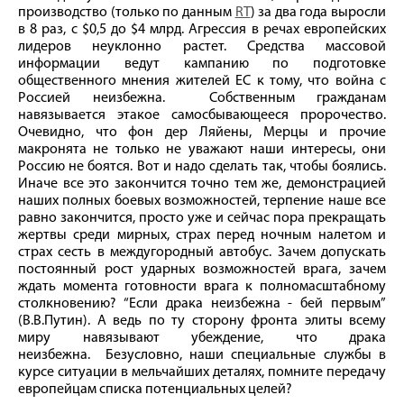
производство (только по данным
RT
) за два года выросли
в 8 раз, с $0,5 до $4 млрд. Агрессия в речах европейских
лидеров неуклонно растет. Средства массовой
информации ведут кампанию по подготовке
общественного мнения жителей ЕС к тому, что война с
Россией неизбежна. Собственным гражданам
навязывается этакое самосбывающееся пророчество.
Очевидно, что фон дер Ляйены, Мерцы и прочие
макронята не только не уважают наши интересы, они
Россию не боятся. Вот и надо сделать так, чтобы боялись.
Иначе все это закончится точно тем же, демонстрацией
наших полных боевых возможностей, терпение наше все
равно закончится, просто уже и сейчас пора прекращать
жертвы среди мирных, страх перед ночным налетом и
страх сесть в междугородный автобус. Зачем допускать
постоянный рост ударных возможностей врага, зачем
ждать момента готовности врага к полномасштабному
столкновению? “Если драка неизбежна - бей первым”
(В.В.Путин). А ведь по ту сторону фронта элиты всему
миру навязывают убеждение, что драка
неизбежна. Безусловно, наши специальные службы в
курсе ситуации в мельчайших деталях, помните передачу
европейцам списка потенциальных целей?