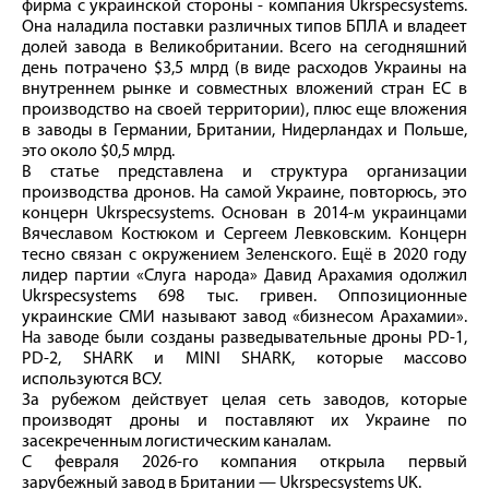
фирма с украинской стороны - компания Ukrspecsystems.
Она наладила поставки различных типов БПЛА и владеет
долей завода в Великобритании. Всего на сегодняшний
день потрачено $3,5 млрд (в виде расходов Украины на
внутреннем рынке и совместных вложений стран ЕС в
производство на своей территории), плюс еще вложения
в заводы в Германии, Британии, Нидерландах и Польше,
это около $0,5 млрд.
В статье представлена и структура организации
производства дронов. На самой Украине, повторюсь, это
концерн Ukrspecsystems. Основан в 2014-м украинцами
Вячеславом Костюком и Сергеем Левковским. Концерн
тесно связан с окружением Зеленского. Ещё в 2020 году
лидер партии «Слуга народа» Давид Арахамия одолжил
Ukrspecsystems 698 тыс. гривен. Оппозиционные
украинские СМИ называют завод «бизнесом Арахамии».
На заводе были созданы разведывательные дроны PD-1,
PD-2, SHARK и MINI SHARK, которые массово
используются ВСУ.
За рубежом действует целая сеть заводов, которые
производят дроны и поставляют их Украине по
засекреченным логистическим каналам.
С февраля 2026-го компания открыла первый
зарубежный завод в Британии — Ukrspecsystems UK.